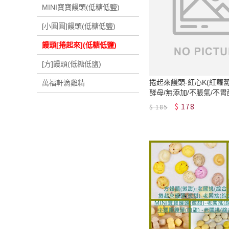
MINI寶寶饅頭(低糖低鹽)
[小圓圓]饅頭(低糖低鹽)
饅頭[捲起來](低糖低鹽)
[方]饅頭(低糖低鹽)
捲起來饅頭-紅心K(紅蘿蔔)
萬福軒滴雞精
酵母/無添加/不脹氣/不胃
$
178
$
185