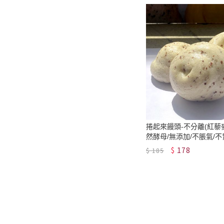
捲起來饅頭-不分離(紅藜麥
然酵母/無添加/不脹氣/不
$
178
$
185