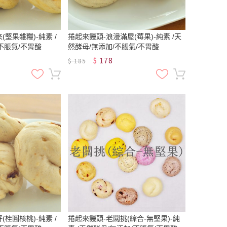
堅果雜糧)-純素 /
捲起來饅頭-浪漫滿屋(莓果)-純素 /天
不脹氣/不胃酸
然酵母/無添加/不脹氣/不胃酸
$
178
$
185
桂圓核桃)-純素 /
捲起來饅頭-老闆挑(綜合-無堅果)-純