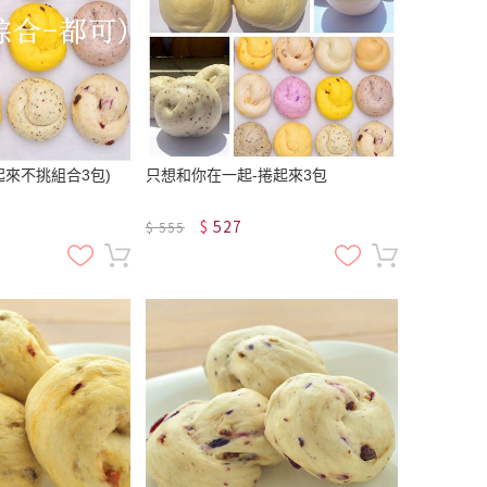
起來不挑組合3包)
只想和你在一起-捲起來3包
$
527
$
555