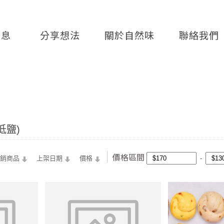
消息
分享想法
關於自然味
聯絡我們
低鹽)
價格區間
銷商品
上架日期
價格