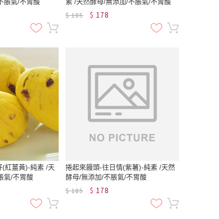
不脹氣/不胃酸
素 /天然酵母/無添加/不脹氣/不胃酸
$
178
$
185
紅薑黃)-純素 /天
捲起來饅頭-往日情(紫薯)-純素 /天然
脹氣/不胃酸
酵母/無添加/不脹氣/不胃酸
$
178
$
185