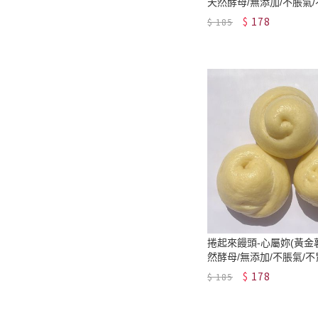
天然酵母/無添加/不脹氣
$
178
$
185
捲起來饅頭-心屬妳(黃金薯
然酵母/無添加/不脹氣/不
$
178
$
185