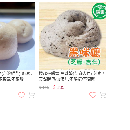
台灣鮮芋)-純素 /
捲起來饅頭-黑咪嬤(芝麻杏仁)-純素 /
不脹氣/不胃酸
天然酵母/無添加/不脹氣/不胃酸
$
185
$
195