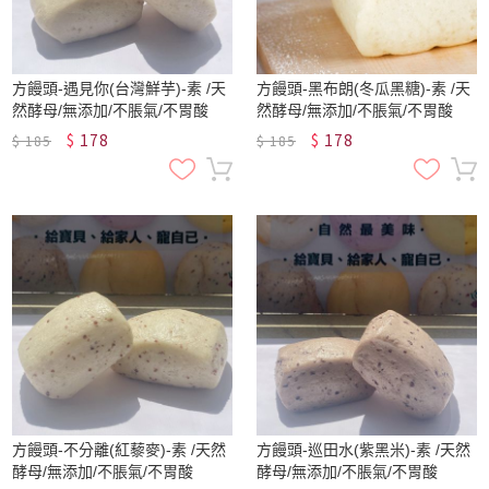
方饅頭-遇見你(台灣鮮芋)-素 /天
方饅頭-黑布朗(冬瓜黑糖)-素 /天
然酵母/無添加/不脹氣/不胃酸
然酵母/無添加/不脹氣/不胃酸
$
178
$
178
$
185
$
185
方饅頭-不分離(紅藜麥)-素 /天然
方饅頭-巡田水(紫黑米)-素 /天然
酵母/無添加/不脹氣/不胃酸
酵母/無添加/不脹氣/不胃酸