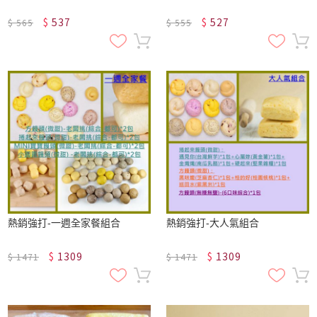
$
537
$
527
$
565
$
555
熱銷強打-一週全家餐組合
熱銷強打-大人氣組合
$
1309
$
1309
$
1471
$
1471