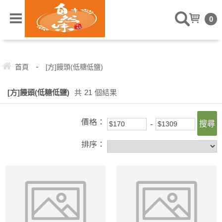
" />
0
-
首頁
[方]饅頭(低糖低鹽)
[方]饅頭(低糖低鹽)
共
21
個結果
價格：
排序：