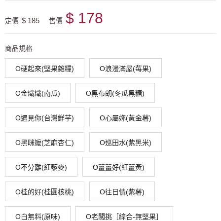
$ 178
$ 185
定價
售價
商品規格
O硬起來(堅果雜糧)
O浪漫滿屋(莓果)
O金熾熾(南瓜)
O黑布朗(冬瓜黑糖)
O遇見你(台灣鮮芋)
O心屬妳(黃金薯)
O黑咪嬤(芝麻杏仁)
O巡田水(紫黑米)
O不分離(紅藜麥)
O薑薑好(紅薑黃)
O桂的好(桂圓核桃)
O往日情(紫薯)
O白無料(原味)
O老闆挑［綜合-無堅果］