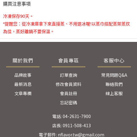
購買注意事項
冷凍保存90天。
*提醒您：從冷凍庫拿下來直接蒸、不用退冰喔!以蒸巾搭配蒸架蒸炊
為佳，蒸好離鍋不要保溫。
關於我們
會員專區
客服中心
品牌故事
訂單查詢
常見問題Q&A
最新消息
修改會員資料
聯絡我們
文章專欄
會員註冊
線上客服
忘記密碼
電話: 04-2631-7900
店長: 0911-508-413
電子郵件: nflavor.tw@gmail.com