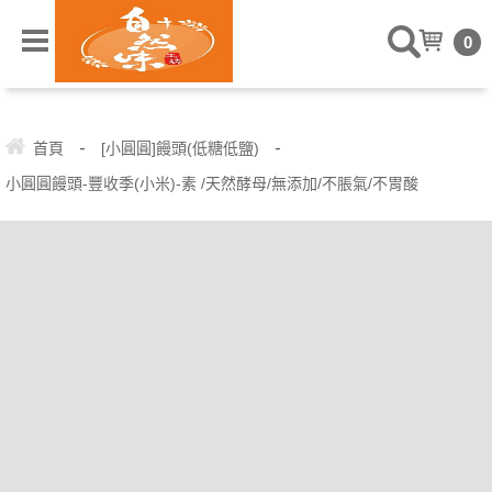
" />
0
-
-
首頁
[小圓圓]饅頭(低糖低鹽)
小圓圓饅頭-豐收季(小米)-素 /天然酵母/無添加/不脹氣/不胃酸