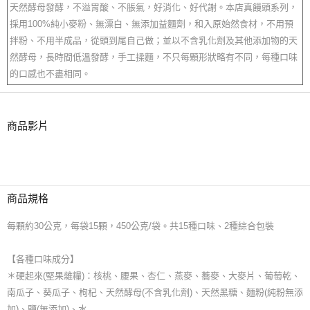
天然酵母發酵，不溢胃酸、不脹氣，好消化、好代謝。本店真饅頭系列，
採用100%純小麥粉、無漂白、無添加益麵劑，和入原始然食材，不用預
拌粉、不用半成品，從頭到尾自己做；並以不含乳化劑及其他添加物的天
然酵母，長時間低溫發酵，手工揉麵，不只每顆形狀略有不同，每種口味
的口感也不盡相同。
商品影片
商品規格
每顆約30公克，每袋15顆，450公克/袋。共15種口味、2種綜合包裝
【各種口味成分】
＊硬起來(堅果雜糧)：核桃、腰果、杏仁、燕麥、蕎麥、大麥片、葡萄乾、
南瓜子、葵瓜子、枸杞、天然酵母(不含乳化劑)、天然黑糖、麵粉(純粉無添
加)、鹽(無添加)、水