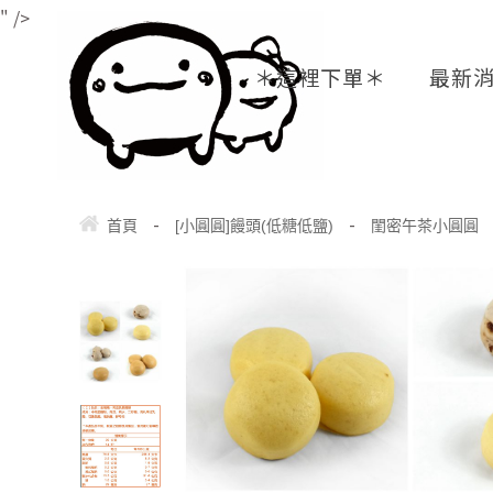
" />
＊這裡下單＊
最新
-
-
首頁
[小圓圓]饅頭(低糖低鹽)
閨密午茶小圓圓