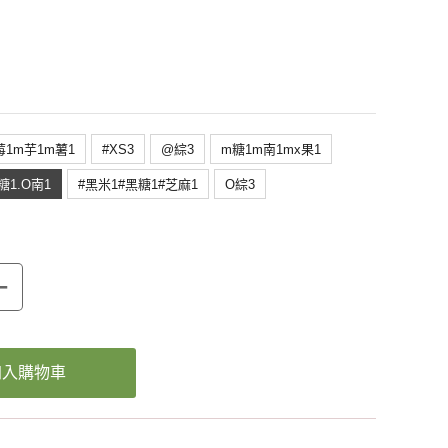
莓1m芋1m薯1
#XS3
@綜3
m糖1m南1mx果1
糖1.O南1
#黑米1#黑糖1#芝麻1
O綜3
+
加入購物車