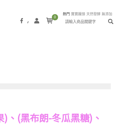
熱門
寶寶饅頭
天然發酵
無添加
0
老麵
酵母
饅頭
包子
爆米花
蘑菇
小農
酪農
鮮奶
優格
)、(黑布朗-冬瓜黑糖)、