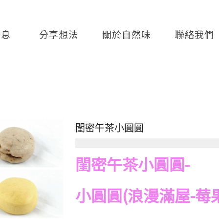
消息
分享想法
關於自然味
聯絡我們
閨密午茶小圓圓
閨密午茶小圓圓-
小圓圓(浪漫滿屋-莓果