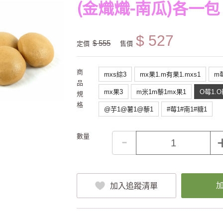
(金熾熾-南瓜)各一包
$ 527
$ 555
定價
售價
商
mxs綜3
mx果1.m有果1.mxs1
m
品
mx果3
m米1m藜1mx果1
O莓1.O
規
格
@芋1@薯1@藜1
#莓1#南1#糖1
-
數量
加入追蹤清單