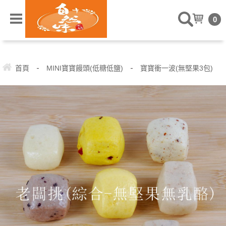
" />
0
-
-
首頁
MINI寶寶饅頭(低糖低鹽)
寶寶衝一波(無堅果3包)