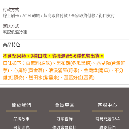
付款方式
線上刷卡 / ATM 轉帳 / 超商取貨付款 / 全家取貨付款 / 街口支付
運送方式
宅配低溫冷凍
商品特色
不含堅果類。9種口味，隨機混合5-6種包裝出貨。
口味如下：白無料(原味)、黑布朗(冬瓜黑糖)、遇見你(台灣鮮
芋)、心屬妳(黃金薯)、浪漫滿屋(莓果)、金熾熾(南瓜)、不分
離(紅藜麥)、巡田水(紫黑米)、薑薑好(紅薑黃)
關於我們
會員專區
客服中心
品牌故事
訂單查詢
常見問題Q&A
最新消息
修改會員資料
聯絡我們