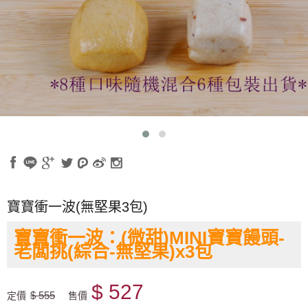
寶寶衝一波(無堅果3包)
寶寶衝一波：(微甜)MINI寶寶饅頭-
老闆挑(綜合-無堅果)x3包
$ 527
$ 555
定價
售價