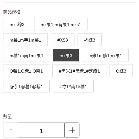
商品規格
mxs綜3
mx果1.m有果1.mxs1
m莓1m芋1m薯1
#XS3
@綜3
m糖1m南1mx果1
mx果3
m米1m藜1mx果1
O莓1.O糖1.O南1
#黑米1#黑糖1#芝麻1
O綜3
@芋1@薯1@藜1
#莓1#南1#糖1
數量
-
+