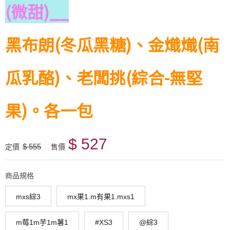
(微甜)__
黑布朗(冬瓜黑糖)、金熾熾(南
瓜乳酪)、老闆挑(綜合-無堅
果)。各一包
$ 527
$ 555
定價
售價
商品規格
mxs綜3
mx果1.m有果1.mxs1
m莓1m芋1m薯1
#XS3
@綜3