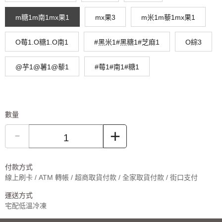
m糖1m南1mx果1
mx果3
m米1m藜1mx果1
O莓1.O糖1.O南1
#黑米1#黑糖1#芝麻1
O綜3
@芋1@薯1@藜1
#莓1#南1#糖1
數量
-
+
付款方式
線上刷卡 / ATM 轉帳 / 超商取貨付款 / 全家取貨付款 / 街口支付
運送方式
宅配低溫冷凍