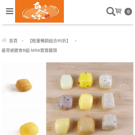
" />
0
-
-
首頁
【輕量暢銷組合95折】
最常被餵食B組-MINI寶寶饅頭