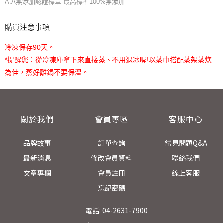
A.A無添加認證標章-最高標準100%無添加
購買注意事項
冷凍保存90天。
*提醒您：從冷凍庫拿下來直接蒸、不用退冰喔!以蒸巾搭配蒸架蒸炊
為佳，蒸好離鍋不要保溫。
關於我們
會員專區
客服中心
品牌故事
訂單查詢
常見問題Q&A
最新消息
修改會員資料
聯絡我們
文章專欄
會員註冊
線上客服
忘記密碼
電話: 04-2631-7900