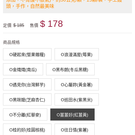
頭，手作，自然最美味
$ 178
$ 185
定價
售價
商品規格
O硬起來(堅果雜糧)
O浪漫滿屋(莓果)
O金熾熾(南瓜)
O黑布朗(冬瓜黑糖)
O遇見你(台灣鮮芋)
O心屬妳(黃金薯)
O黑咪嬤(芝麻杏仁)
O巡田水(紫黑米)
O不分離(紅藜麥)
O薑薑好(紅薑黃)
O桂的好(桂圓核桃)
O往日情(紫薯)