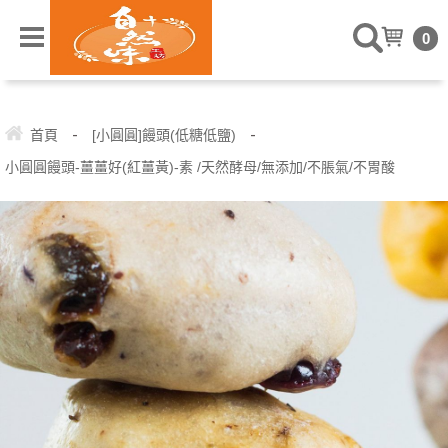
" />
0
-
-
首頁
[小圓圓]饅頭(低糖低鹽)
小圓圓饅頭-薑薑好(紅薑黃)-素 /天然酵母/無添加/不脹氣/不胃酸