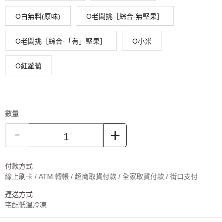
O白無料(原味)
O老闆挑［綜合-無堅果］
O老闆挑［綜合-「有」堅果］
O小米
O紅蘿蔔
數量
-
+
付款方式
線上刷卡 / ATM 轉帳 / 超商取貨付款 / 全家取貨付款 / 街口支付
運送方式
宅配低溫冷凍