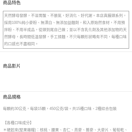
商品特色
天然酵母發酵，不溢胃酸、不脹氣，好消化、好代謝。本店真饅頭系列，
採用100%純小麥粉、無漂白、無添加益麵劑，和入原始然食材，不用預
拌粉、不用半成品，從頭到尾自己做；並以不含乳化劑及其他添加物的天
然酵母，長時間低溫發酵，手工揉麵，不只每顆形狀略有不同，每種口味
的口感也不盡相同。
商品影片
商品規格
每顆約30公克，每袋15顆，450公克/袋。共15種口味、2種綜合包裝
【各種口味成分】
＊硬起來(堅果雜糧)：核桃、腰果、杏仁、燕麥、蕎麥、大麥片、葡萄乾、