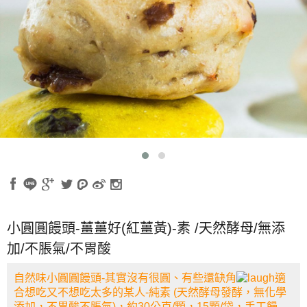
小圓圓饅頭-薑薑好(紅薑黃)-素 /天然酵母/無添
加/不脹氣/不胃酸
自然味小圓圓饅頭-其實沒有很圓、有些還缺角
適
合想吃又不想吃太多的某人-純素 (天然酵母發酵，無化學
添加，不胃酸不脹氣)，約30公克/顆，15顆/袋，手工饅