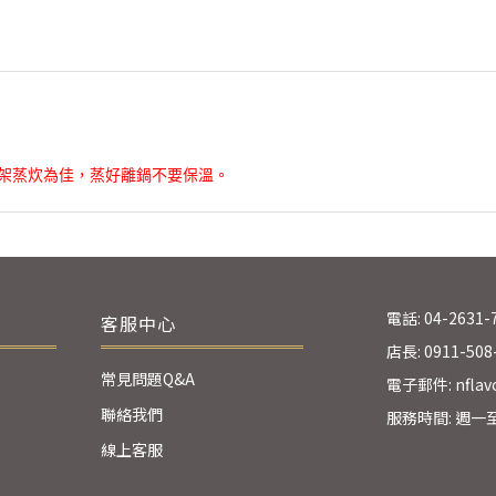
蒸架蒸炊為佳，蒸好離鍋不要保溫。
電話: 04-2631-
客服中心
店長: 0911-508
常見問題Q&A
電子郵件: nflavo
聯絡我們
服務時間: 週一至週五
線上客服