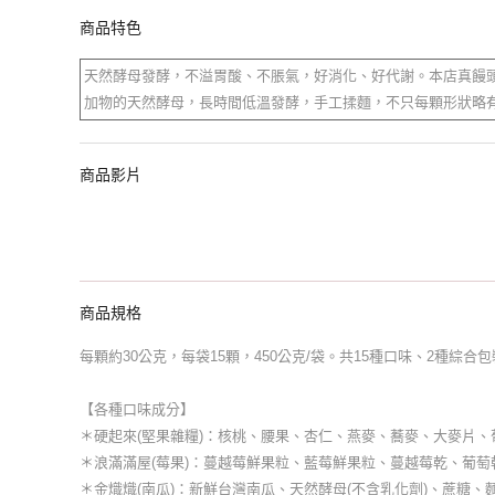
商品特色
天然酵母發酵，不溢胃酸、不脹氣，好消化、好代謝。本店真饅頭
加物的天然酵母，長時間低溫發酵，手工揉麵，不只每顆形狀略
商品影片
商品規格
每顆約30公克，每袋15顆，450公克/袋。共15種口味、2種綜合包
【各種口味成分】
＊硬起來(堅果雜糧)：核桃、腰果、杏仁、燕麥、蕎麥、大麥片、葡
＊浪滿滿屋(莓果)：蔓越莓鮮果粒、藍莓鮮果粒、蔓越莓乾、葡萄乾
＊金熾熾(南瓜)：新鮮台灣南瓜、天然酵母(不含乳化劑)、蔗糖、麵