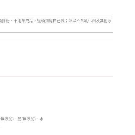
預拌粉、不用半成品，從頭到尾自己做；並以不含乳化劑及其他添
添加)、鹽(無添加)、水
水