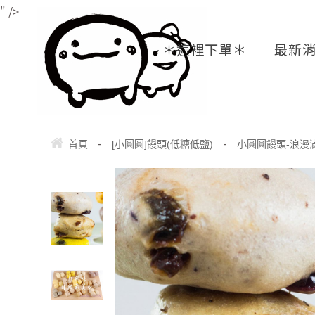
" />
＊這裡下單＊
最新
-
-
首頁
[小圓圓]饅頭(低糖低鹽)
小圓圓饅頭-浪漫滿