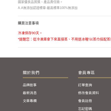
國家優良品質獎、產品責任險。
A.A無添加認證標章-最高標準100%無添加
購買注意事項
冷凍保存90天。
*提醒您：從冷凍庫拿下來直接蒸、不用退冰喔!以蒸巾搭配
關於我們
會員專區
品牌故事
訂單查詢
最新消息
修改會員資料
文章專欄
會員註冊
忘記密碼