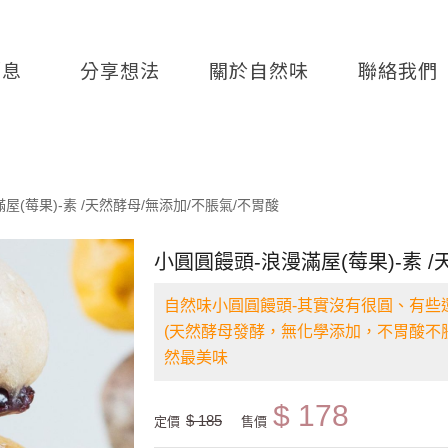
消息
分享想法
關於自然味
聯絡我們
屋(莓果)-素 /天然酵母/無添加/不脹氣/不胃酸
小圓圓饅頭-浪漫滿屋(莓果)-素 
自然味小圓圓饅頭-其實沒有很圓、有些
(天然酵母發酵，無化學添加，不胃酸不脹
然最美味
$ 178
$ 185
定價
售價