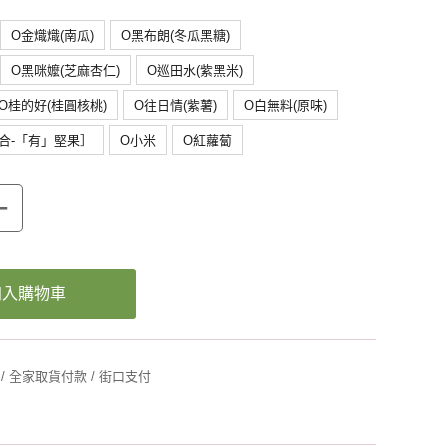
O金熾熾(南瓜)
O黑布朗(冬瓜黑糖)
O黑咪嬤(芝麻杏仁)
O巡田水(紫黑米)
O桂的好(桂圓核桃)
O往日情(紫薯)
O白無料(原味)
合-「有」堅果］
O小米
O紅蘿蔔
+
加入購物車
 / 全家取貨付款 / 街口支付