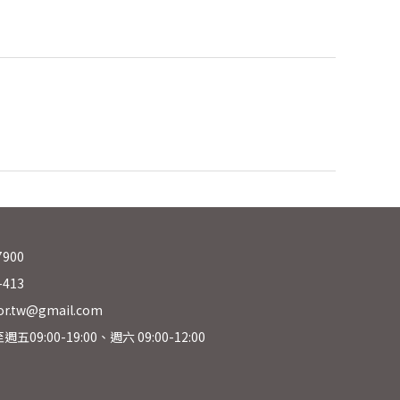
7900
-413
r.tw@gmail.com
09:00-19:00、週六 09:00-12:00