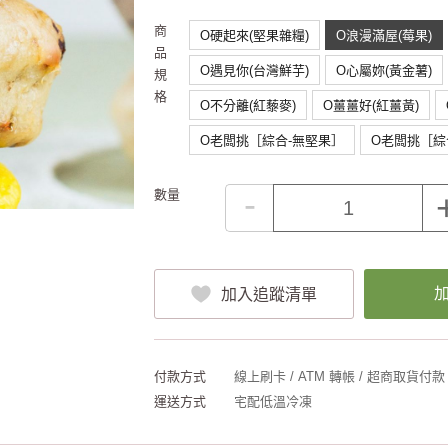
商
O硬起來(堅果雜糧)
O浪漫滿屋(莓果)
品
O遇見你(台灣鮮芋)
O心屬妳(黃金薯)
規
格
O不分離(紅藜麥)
O薑薑好(紅薑黃)
O老闆挑［綜合-無堅果］
O老闆挑［綜
-
數量
加入追蹤清單
付款方式
線上刷卡 / ATM 轉帳 / 超商取貨付款
運送方式
宅配低溫冷凍