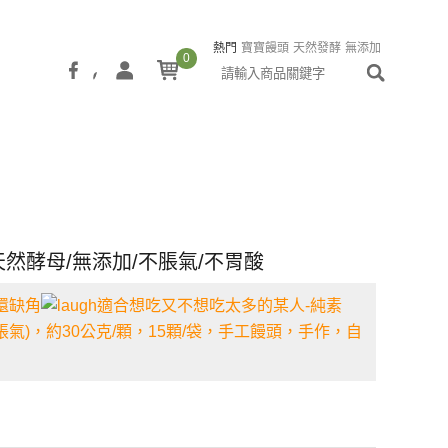
熱門
寶寶饅頭
天然發酵
無添加
0
老麵
酵母
饅頭
包子
爆米花
蘑菇
小農
酪農
鮮奶
優格
/天然酵母/無添加/不脹氣/不胃酸
還缺角
適合想吃又不想吃太多的某人-純素
氣)，約30公克/顆，15顆/袋，手工饅頭，手作，自