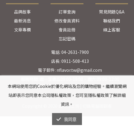
品牌故事
訂單查詢
常見問題Q&A
最新消息
修改會員資料
聯絡我們
文章專欄
會員註冊
線上客服
忘記密碼
電話: 04-2631-7900
店長: 0911-508-413
電子郵件: nflavor.tw@gmail.com
服務時間: 週一至週五09:00-19:00、週六 09:00-12:00
本網站使用您的Cookie於優化網站及您的購物經驗。繼續瀏覽網
站即表示您同意本公司隱私權政策，您可至隱私權政策了解詳細
資訊。
Copyright © 2020 自然味工坊 |
切換電腦版觀看
我同意